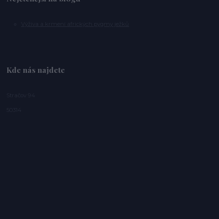
Výživa a krmení afrických pygmy ježků
Kde nás najdete
Stračov 94
50314