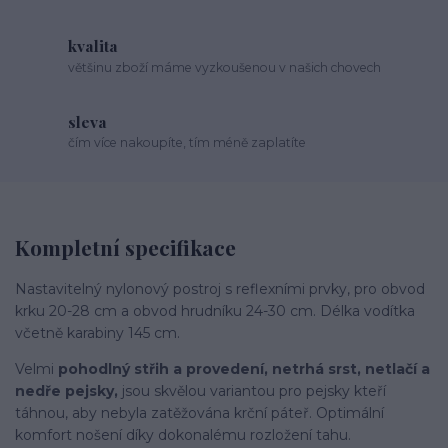
kvalita
většinu zboží máme vyzkoušenou v našich chovech
sleva
čím více nakoupíte, tím méně zaplatíte
Kompletní specifikace
Nastavitelný nylonový postroj s reflexními prvky, pro obvod
krku 20-28 cm a obvod hrudníku 24-30 cm. Délka vodítka
včetně karabiny 145 cm.
Velmi
pohodlný střih a provedení, netrhá srst, netlačí a
nedře pejsky,
jsou skvělou variantou pro pejsky kteří
táhnou, aby nebyla zatěžována krční páteř. Optimální
komfort nošení díky dokonalému rozložení tahu.