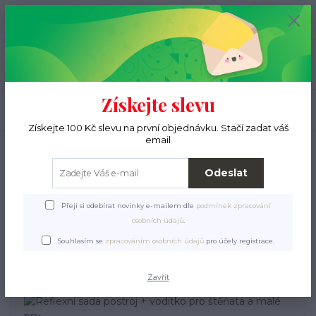
+420 776 000 397
0
ks
CZK
0 Kč
(Po-Pá, 9-15 hod.)
Menu
Získejte slevu
Hledat
Získejte 100 Kč slevu na první objednávku. Stačí zadat váš
email
Úvod
Pro pejsky
Obojky, vodítka, postroje
Ostatní
Reflexní sada postroj
+ vodítko pro štěňata a malé psy
Odeslat
Reflexní sada postroj +
Přeji si odebírat novinky e-mailem dle
podmínek zpracování
vodítko pro štěňata a malé
osobních údajů
.
psy
Souhlasím se
zpracováním osobních údajů
pro účely registrace.
Zavřít