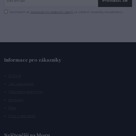
Přihlásit se
Souhlasím se
zpracováním osobních údajů
za účelem rozesílky newsletteru.
Informace pro zákazníky
O mně
Jak nakupovat
Obchodní podmínky
Kontakty
Blog
Chci vrátit zboží
Nejčtenější na blogu