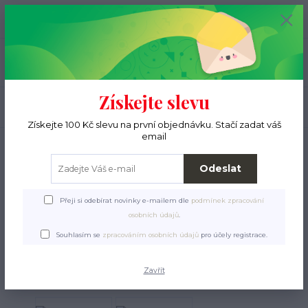
+420 776 000 397
0
ks
CZK
0 Kč
(Po-Pá, 9-15 hod.)
Menu
Získejte slevu
Hledat
Získejte 100 Kč slevu na první objednávku. Stačí zadat váš
email
Úvod
Pro ježky
Vybavení ubikace
To nejdůležitější
ReptiZoo Topná
podložka SHM
Odeslat
ReptiZoo Topná podložka
Přeji si odebírat novinky e-mailem dle
podmínek zpracování
SHM
osobních údajů
.
Souhlasím se
zpracováním osobních údajů
pro účely registrace.
TOP produkt
Zavřít