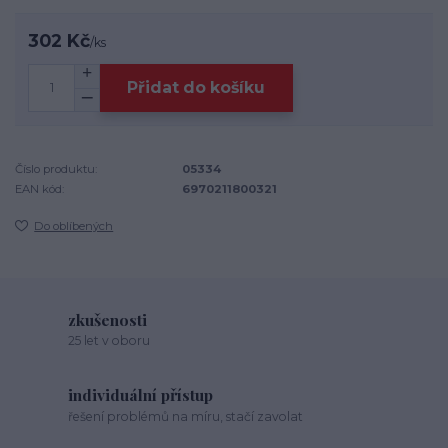
302 Kč
/
ks
Přidat do košíku
Číslo produktu:
05334
EAN kód:
6970211800321
Do oblíbených
zkušenosti
25 let v oboru
individuální přístup
řešení problémů na míru, stačí zavolat