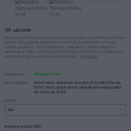
5W 14x15cm
Tepelná podložka určená k vytvoření a udržení tepelného komfortu v
teráriu. Díky ploché konstrukci umožňuje rovnoměrné vyhřívání
většího prostoru.• Při postříkání je voděodolná• Je samolepící a
upevňuje se vždy vně terária (na dno nebo boční stěny)• Podložka je
vyrobená z gumy, kterou procházejí tep...
celý popis
Dostupnost
skladem 3 ks
Doba dodání
Zboží Vám můžeme doručit již 11.08.2026 do
12:00. Stačí, když zboží objednáte nejpozději
do zítra do 12:00
příkon
Nejsme plátci DPH