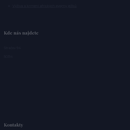
Výživa a krmení afrických pygmy ježků
Kde nás najdete
Stračov 94
50314
Kontakty