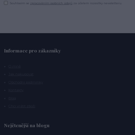
Souhlasím se
zpracováním osobních údajů
za účelem rozesílky newsletteru.
Informace pro zákazníky
O mně
Jak nakupovat
Obchodní podmínky
Kontakty
Blog
Chci vrátit zboží
Nejčtenější na blogu