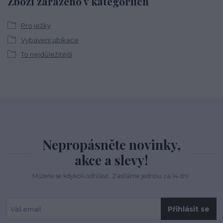
Zboží zařazeno v kategoriích
Pro ježky
Vybavení ubikace
To nejdůležitější
Nepropásněte novinky,
akce a slevy!
Můžete se kdykoli odhlásit. Zasíláme jednou za 14 dní.
Přihlásit se