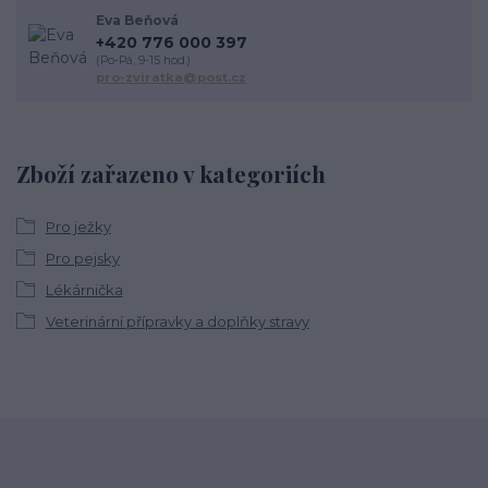
Eva Beňová
+420 776 000 397
(Po-Pá, 9-15 hod.)
pro-zviratka@post.cz
Zboží zařazeno v kategoriích
Pro ježky
Pro pejsky
Lékárnička
Veterinární přípravky a doplňky stravy