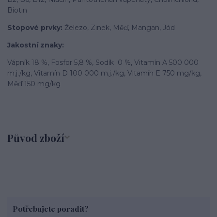
Biotin
Stopové prvky:
Železo, Zinek, Měď, Mangan, Jód
Jakostní znaky:
Vápník 18 %, Fosfor 5,8 %, Sodík 0 %, Vitamín A 500 000
m.j./kg, Vitamín D 100 000 m.j./kg, Vitamín E 750 mg/kg,
Měď 150 mg/kg
Původ zboží
Potřebujete poradit?