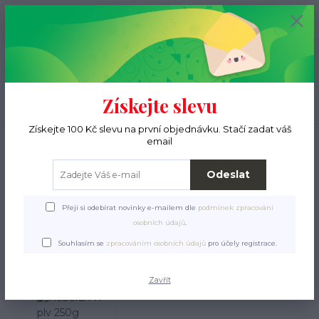
+420 776 000 397
0
ks
CZK
0 Kč
(Po-Pá, 9-15 hod.)
Menu
Získejte slevu
Hledat
Získejte 100 Kč slevu na první objednávku. Stačí zadat váš
Úvod
Pro pejsky
Veterinární přípravky a doplňky stravy
Roboran H plv
email
250g
Odeslat
Roboran H plv 250g
Přeji si odebírat novinky e-mailem dle
podmínek zpracování
osobních údajů
.
Souhlasím se
zpracováním osobních údajů
pro účely registrace.
Zavřít