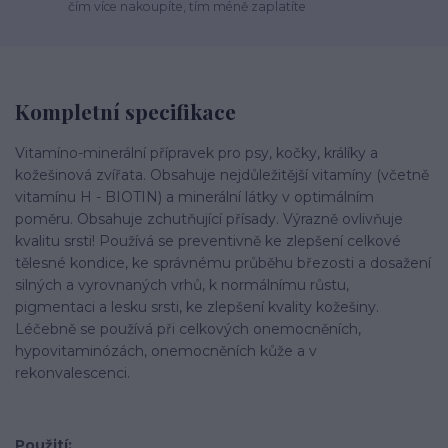
čím více nakoupíte, tím méně zaplatíte
Kompletní specifikace
Vitamíno-minerální přípravek pro psy, kočky, králíky a
kožešinová zvířata. Obsahuje nejdůležitější vitamíny (včetně
vitamínu H - BIOTIN) a minerální látky v optimálním
poměru. Obsahuje zchutňující přísady. Výrazně ovlivňuje
kvalitu srsti! Používá se preventivně ke zlepšení celkové
tělesné kondice, ke správnému průběhu březosti a dosažení
silných a vyrovnaných vrhů, k normálnímu růstu,
pigmentaci a lesku srsti, ke zlepšení kvality kožešiny.
Léčebně se používá při celkových onemocněních,
hypovitaminózách, onemocněních kůže a v
rekonvalescenci.
Použití: