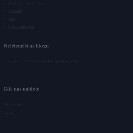
Obchodní podmínky
Kontakty
Blog
Chci vrátit zboží
Nejčtenější na blogu
Výživa a krmení afrických pygmy ježků
Kde nás najdete
Stračov 94
50314