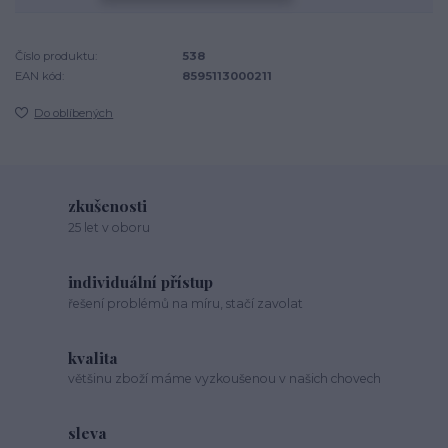
Číslo produktu:
538
EAN kód:
8595113000211
Do oblíbených
zkušenosti
25 let v oboru
individuální přístup
řešení problémů na míru, stačí zavolat
kvalita
většinu zboží máme vyzkoušenou v našich chovech
sleva