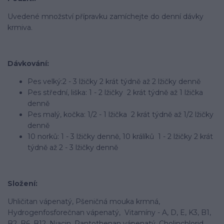
Uvedené množství přípravku zamíchejte do denní dávky
krmiva.
Dávkování:
Pes velký:2 - 3 lžičky 2 krát týdně až 2 lžičky denně
Pes střední, liška: 1 - 2 lžičky 2 krát týdně až 1 lžička
denně
Pes malý, kočka: 1/2 - 1 lžička 2 krát týdně až 1/2 lžičky
denně
10 norků: 1 - 3 lžičky denně, 10 králíků 1 - 2 lžičky 2 krát
týdně až 2 - 3 lžičky denně
Složení:
Uhličitan vápenatý, Pšeničná mouka krmná,
Hydrogenfosforečnan vápenatý, Vitamíny - A, D, E, K3, B1,
B2, B6, B12, Niacin, Pantothenan vápenatý, Cholinchlorid,