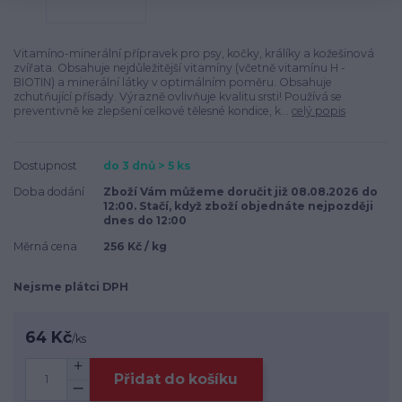
Vitamíno-minerální přípravek pro psy, kočky, králíky a kožešinová
zvířata. Obsahuje nejdůležitější vitamíny (včetně vitamínu H -
BIOTIN) a minerální látky v optimálním poměru. Obsahuje
zchutňující přísady. Výrazně ovlivňuje kvalitu srsti! Používá se
preventivně ke zlepšení celkové tělesné kondice, k...
celý popis
Dostupnost
do 3 dnů > 5 ks
Doba dodání
Zboží Vám můžeme doručit již 08.08.2026 do
12:00. Stačí, když zboží objednáte nejpozději
dnes do 12:00
Měrná cena
256 Kč / kg
Nejsme plátci DPH
64 Kč
/
ks
Přidat do košíku