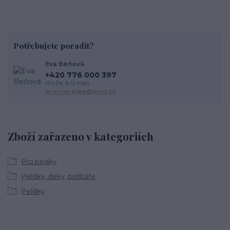
Potřebujete poradit?
Eva Beňová
+420 776 000 397
(Po-Pá, 9-15 hod.)
pro-zviratka@post.cz
Zboží zařazeno v kategoriích
Pro pejsky
Pelíšky, deky, polštáře
Pelíšky