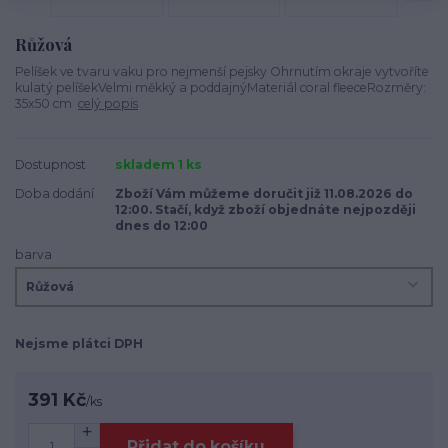
Růžová
Pelíšek ve tvaru vaku pro nejmenší pejsky Ohrnutím okraje vytvoříte
kulatý pelíšekVelmi měkký a poddajnýMateriál coral fleeceRozměry:
35x50 cm
celý popis
Dostupnost
skladem 1 ks
Doba dodání
Zboží Vám můžeme doručit již 11.08.2026 do
12:00. Stačí, když zboží objednáte nejpozději
dnes do 12:00
barva
Nejsme plátci DPH
391 Kč
/
ks
Přidat do košíku