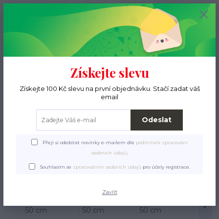
+420 776 000 397
0
ks
CZK
0 Kč
(Po-Pá, 9-15 hod.)
Menu
Získejte slevu
Hledat
Získejte 100 Kč slevu na první objednávku. Stačí zadat váš
email
Úvod
Pro pejsky
Pelíšky, deky, polštáře
Pelíšky
Tulipytlík 35 x 50 cm
Tulipytlík 35 x 50 cm
Odeslat
Přeji si odebírat novinky e-mailem dle
podmínek zpracování
osobních údajů
.
Souhlasím se
zpracováním osobních údajů
pro účely registrace.
Zavřít