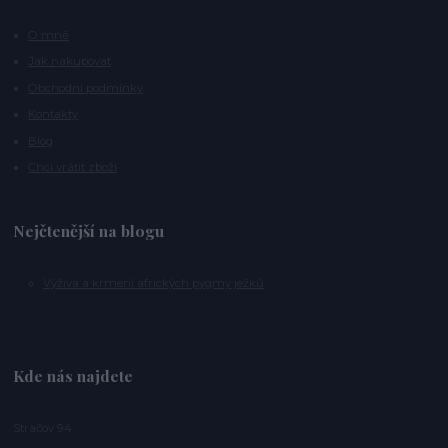
O mně
Jak nakupovat
Obchodní podmínky
Kontakty
Blog
Chci vrátit zboží
Nejčtenější na blogu
Výživa a krmení afrických pygmy ježků
Kde nás najdete
Stračov 94