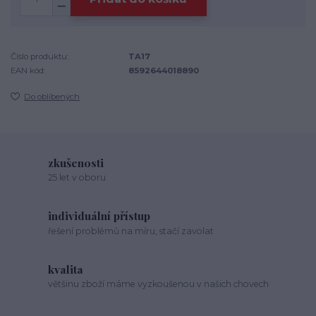
Číslo produktu:
TA17
EAN kód:
8592644018890
Do oblíbených
zkušenosti
25 let v oboru
individuální přístup
řešení problémů na míru, stačí zavolat
kvalita
většinu zboží máme vyzkoušenou v našich chovech