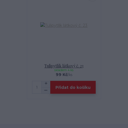
Tulipytlík látkový č. 23
skladem 4 ks
99 Kč
/
ks
Přidat do košíku