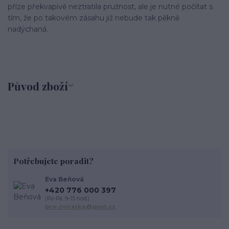
příze překvapivě neztratila pružnost, ale je nutné počítat s
tím, že po takovém zásahu již nebude tak pěkně
nadýchaná.
Původ zboží
Potřebujete poradit?
Eva Beňová
+420 776 000 397
(Po-Pá, 9-15 hod.)
pro-zviratka@post.cz