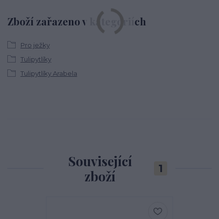
Zboží zařazeno v kategoriích
Pro ježky
Tulipytlíky
Tulipytlíky Arabela
Související
1
zboží