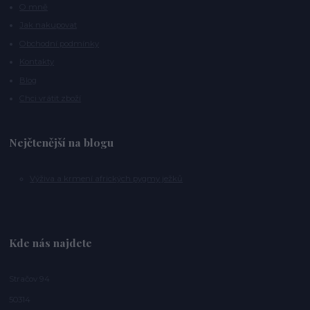
O mně
Jak nakupovat
Obchodní podmínky
Kontakty
Blog
Chci vrátit zboží
Nejčtenější na blogu
Výživa a krmení afrických pygmy ježků
Kde nás najdete
Stračov 94
50314