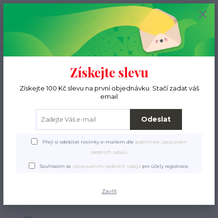
+420 776 000 397
0
ks
CZK
0 Kč
(Po-Pá, 9-15 hod.)
Menu
Získejte slevu
Hledat
Získejte 100 Kč slevu na první objednávku. Stačí zadat váš
email
Úvod
Pro ježky
Tulipytlíky
Tulipytlíky Arabela
Tulipytlík Arabela Puffy
AP57
Odeslat
Tulipytlík Arabela Puffy
Přeji si odebírat novinky e-mailem dle
podmínek zpracování
AP57
osobních údajů
.
Souhlasím se
zpracováním osobních údajů
pro účely registrace.
Zavřít