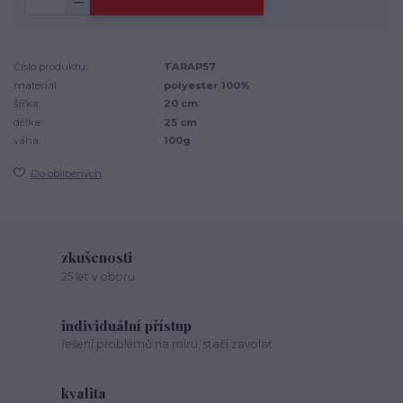
Číslo produktu:
TARAP57
materiál:
polyester 100%
šířka:
20 cm
délka:
25 cm
váha:
100g
Do oblíbených
zkušenosti
25 let v oboru
individuální přístup
řešení problémů na míru, stačí zavolat
kvalita