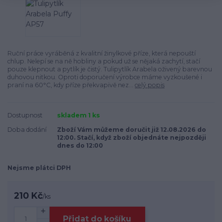
Ruční práce vyráběná z kvalitní žinylkové příze, která nepouští
chlup. Nelepí se na ně hobliny a pokud už se nějaká zachytí, stačí
pouze klepnout a pytlík je čistý. Tulipytlík Arabela oživený barevnou
duhovou nitkou. Oproti doporučení výrobce máme vyzkoušené i
praní na 60°C, kdy příze překvapivě nez...
celý popis
Dostupnost
skladem 1 ks
Doba dodání
Zboží Vám můžeme doručit již 12.08.2026 do
12:00. Stačí, když zboží objednáte nejpozději
dnes do 12:00
Nejsme plátci DPH
210 Kč
/
ks
Přidat do košíku