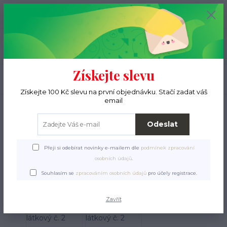
+420 776 000 397
0
ks
CZK
0 Kč
(Po-Pá, 9-15 hod.)
Menu
Získejte slevu
Hledat
Získejte 100 Kč slevu na první objednávku. Stačí zadat váš
email
Úvod
Pro ježky
Tulipytlíky
Tulipytlíky látkové
Tulipytlík látkový č. 2
Tulipytlík látkový č. 2
Odeslat
Přeji si odebírat novinky e-mailem dle
podmínek zpracování
osobních údajů
.
Souhlasím se
zpracováním osobních údajů
pro účely registrace.
Zavřít