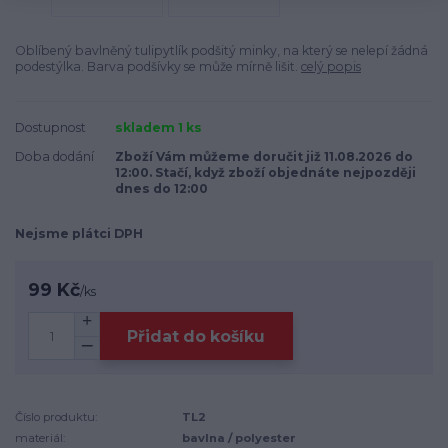
Oblíbený bavlněný tulipytlík podšitý minky, na který se nelepí žádná
podestýlka. Barva podšívky se může mírně lišit.
celý popis
Dostupnost
skladem 1 ks
Doba dodání
Zboží Vám můžeme doručit již 11.08.2026 do
12:00. Stačí, když zboží objednáte nejpozději
dnes do 12:00
Nejsme plátci DPH
99 Kč
/
ks
Přidat do košíku
Číslo produktu:
TL2
materiál:
bavlna / polyester