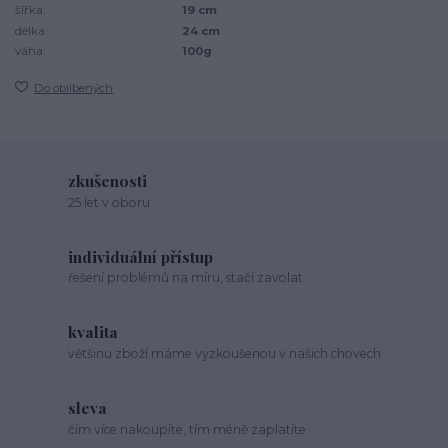
šířka:
19 cm
délka:
24 cm
váha:
100g
Do oblíbených
zkušenosti
25 let v oboru
individuální přístup
řešení problémů na míru, stačí zavolat
kvalita
většinu zboží máme vyzkoušenou v našich chovech
sleva
čím více nakoupíte, tím méně zaplatíte