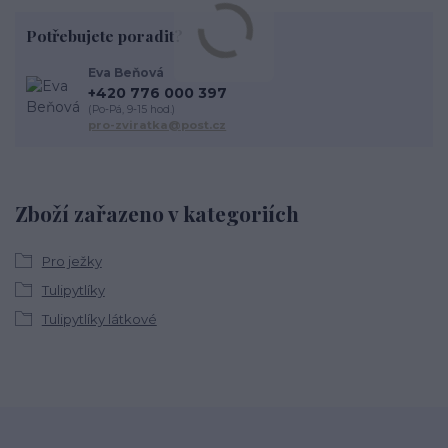
Potřebujete poradit?
Eva Beňová
+420 776 000 397
(Po-Pá, 9-15 hod.)
pro-zviratka@post.cz
Zboží zařazeno v kategoriích
Pro ježky
Tulipytlíky
Tulipytlíky látkové