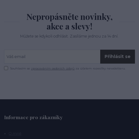
Nepropásněte novinky,
akce a slevy!
Můžete se kdykoli odhlásit. Zasíláme jednou za 14 dní.
Přihlásit se
Souhlasím se
zpracováním osobních údajů
za účelem rozesílky newsletteru.
Informace pro zákazníky
O mně