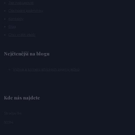
Jak nakupovat
Obchodní podmínky
Kontakty
Blog
Chci vrátit zboží
Nejčtenější na blogu
Výživa a krmení afrických pygmy ježků
Kde nás najdete
Stračov 94
50314