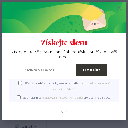
+420 776 000 397
0
ks
CZK
0 Kč
(Po-Pá, 9-15 hod.)
Menu
Získejte slevu
Hledat
Získejte 100 Kč slevu na první objednávku. Stačí zadat váš
Úvod
Pro ježky
Tulipytlíky
Tulipytlíky Samet Soft
Tulipytlík Samet Soft
email
Color 10
Odeslat
Tulipytlík Samet Soft Color
10
Přeji si odebírat novinky e-mailem dle
podmínek zpracování
osobních údajů
.
Souhlasím se
zpracováním osobních údajů
pro účely registrace.
Zavřít