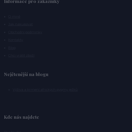
Informace pro zákazníky
O mně
Jak nakupovat
Obchodní podmínky
Kontakty
Blog
Chci vrátit zboží
Nejčtenější na blogu
Výživa a krmení afrických pygmy ježků
Kde nás najdete