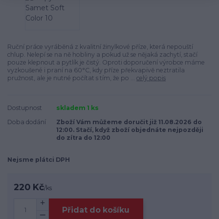
Ruční práce vyráběná z kvalitní žinylkové příze, která nepouští
chlup. Nelepí se na ně hobliny a pokud už se nějaká zachytí, stačí
pouze klepnout a pytlík je čistý. Oproti doporučení výrobce máme
vyzkoušené i praní na 60°C, kdy příze překvapivě neztratila
pružnost, ale je nutné počítat s tím, že po ...
celý popis
Dostupnost
skladem 1 ks
Doba dodání
Zboží Vám můžeme doručit již 11.08.2026 do
12:00. Stačí, když zboží objednáte nejpozději
do zítra do 12:00
Nejsme plátci DPH
220 Kč
/
ks
Přidat do košíku