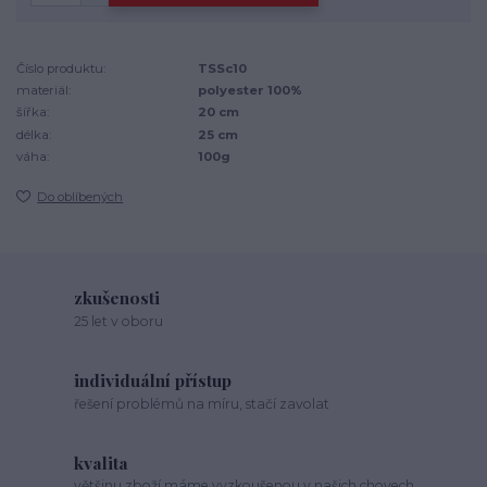
Číslo produktu:
TSSc10
materiál:
polyester 100%
šířka:
20 cm
délka:
25 cm
váha:
100g
Do oblíbených
zkušenosti
25 let v oboru
individuální přístup
řešení problémů na míru, stačí zavolat
kvalita
většinu zboží máme vyzkoušenou v našich chovech