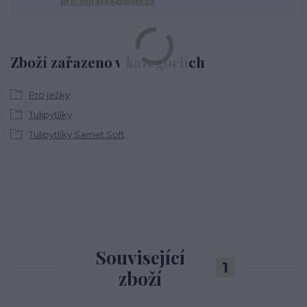
pro-zviratka@post.cz
Zboží zařazeno v kategoriích
Pro ježky
Tulipytlíky
Tulipytlíky Samet Soft
Související
1
zboží