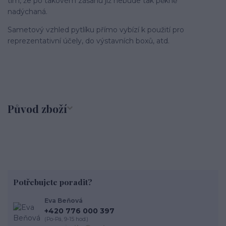
tím, že po takovém zásahu již nebude tak pěkně
nadýchaná.
Sametový vzhled pytlíku přímo vybízí k použití pro
reprezentativní účely, do výstavních boxů, atd.
Původ zboží
Potřebujete poradit?
Eva Beňová
+420 776 000 397
(Po-Pá, 9-15 hod.)