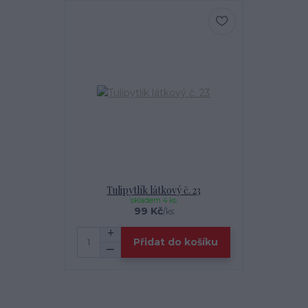
Tulipytlík látkový č. 23
skladem 4 ks
99 Kč
/
ks
Přidat do košíku