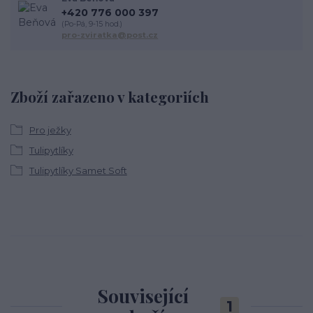
+420 776 000 397
(Po-Pá, 9-15 hod.)
pro-zviratka@post.cz
Zboží zařazeno v kategoriích
Pro ježky
Tulipytlíky
Tulipytlíky Samet Soft
Související
1