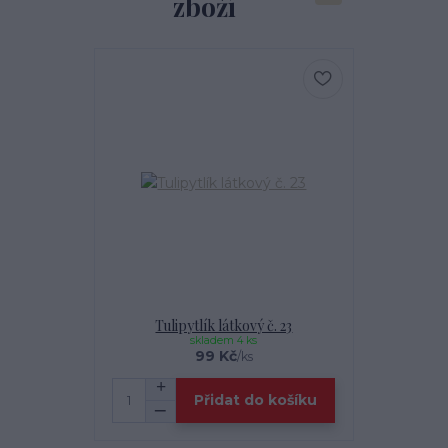
zboží
Tulipytlík látkový č. 23
skladem 4 ks
99 Kč
/
ks
Přidat do košíku