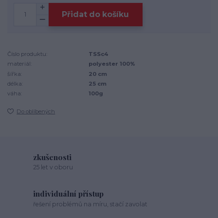
Přidat do košíku
Číslo produktu:
TSSc4
materiál:
polyester 100%
šířka:
20 cm
délka:
25 cm
váha:
100g
Do oblíbených
zkušenosti
25 let v oboru
individuální přístup
řešení problémů na míru, stačí zavolat