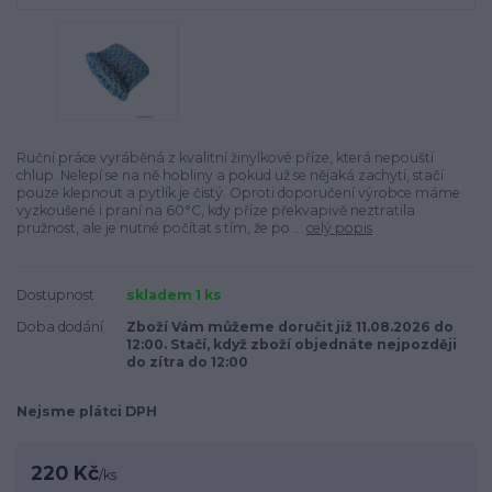
Ruční práce vyráběná z kvalitní žinylkové příze, která nepouští
chlup. Nelepí se na ně hobliny a pokud už se nějaká zachytí, stačí
pouze klepnout a pytlík je čistý. Oproti doporučení výrobce máme
vyzkoušené i praní na 60°C, kdy příze překvapivě neztratila
pružnost, ale je nutné počítat s tím, že po ...
celý popis
Dostupnost
skladem 1 ks
Doba dodání
Zboží Vám můžeme doručit již 11.08.2026 do
12:00. Stačí, když zboží objednáte nejpozději
do zítra do 12:00
Nejsme plátci DPH
220 Kč
/
ks