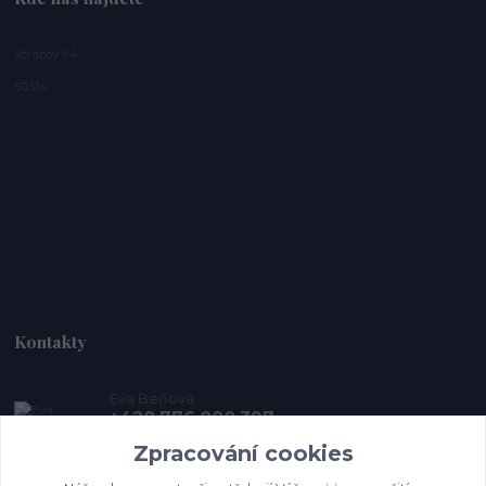
Stračov 94
50314
Kontakty
Eva Beňová
+420 776 000 397
(Po-Pá, 9-15 hod.)
Zpracování cookies