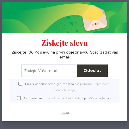
+420 776 000 397
0
ks
CZK
0 Kč
(Po-Pá, 9-15 hod.)
Menu
Získejte slevu
Hledat
Získejte 100 Kč slevu na první objednávku. Stačí zadat váš
email
Úvod
Pro ježky
Tulipytlíky
Tulipytlíky Samet Soft
Tulipytlík Samet Soft
Color 4
Odeslat
Tulipytlík Samet Soft Color
Přeji si odebírat novinky e-mailem dle
podmínek zpracování
4
osobních údajů
.
Souhlasím se
zpracováním osobních údajů
pro účely registrace.
Zavřít