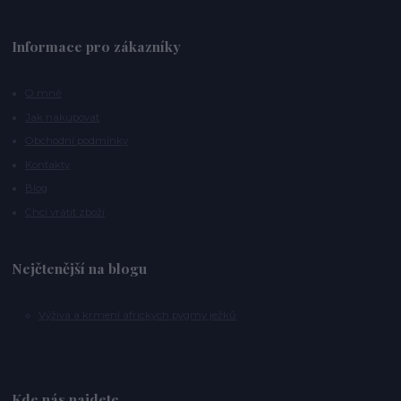
Informace pro zákazníky
O mně
Jak nakupovat
Obchodní podmínky
Kontakty
Blog
Chci vrátit zboží
Nejčtenější na blogu
Výživa a krmení afrických pygmy ježků
Kde nás najdete