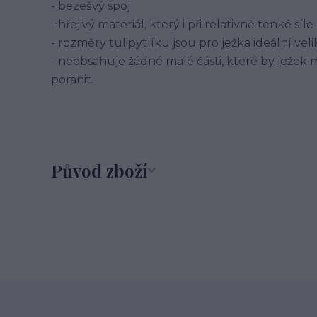
- bezešvý spoj
- hřejivý materiál, který i při relativně tenké sí
- rozměry tulipytlíku jsou pro ježka ideální veli
- neobsahuje žádné malé části, které by ježek m
poranit.
Původ zboží