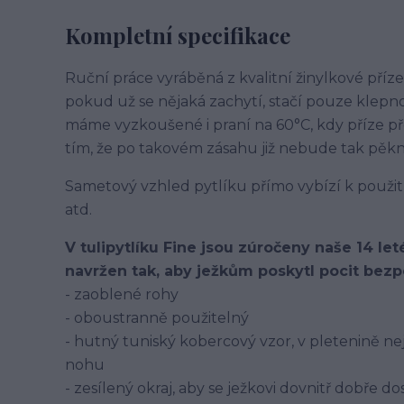
Kompletní specifikace
Ruční práce vyráběná z kvalitní žinylkové příze
pokud už se nějaká zachytí, stačí pouze klepno
máme vyzkoušené i praní na 60°C, kdy příze pře
tím, že po takovém zásahu již nebude tak pěk
Sametový vzhled pytlíku přímo vybízí k použití
atd.
V tulipytlíku Fine jsou zúročeny naše 14 le
navržen tak, aby ježkům poskytl pocit bezpeč
- zaoblené rohy
- oboustranně použitelný
- hutný tuniský kobercový vzor, v pletenině ne
nohu
- zesílený okraj, aby se ježkovi dovnitř dobře do