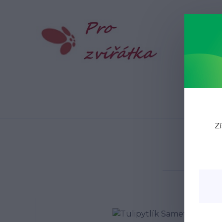
Blog
N
Zí
Úvod
T