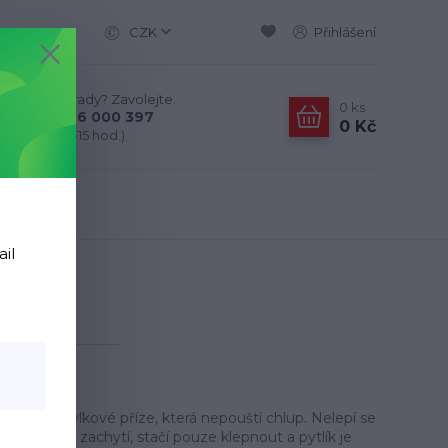
CZK
Přihlášení
Nevíte si rady? Zavolejte.
0
ks
+420 776 000 397
0 Kč
(Po-Pá, 9-15 hod.)
ail
ine 270
70
valitní žinylkové příze, která nepouští chlup. Nelepí se
 se nějaká zachytí, stačí pouze klepnout a pytlík je