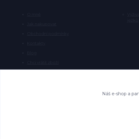
O mně
Výživ
ježků
Jak nakupovat
Obchodní podmínky
Kontakty
Blog
Chci vrátit zboží
Náš e-shop a par