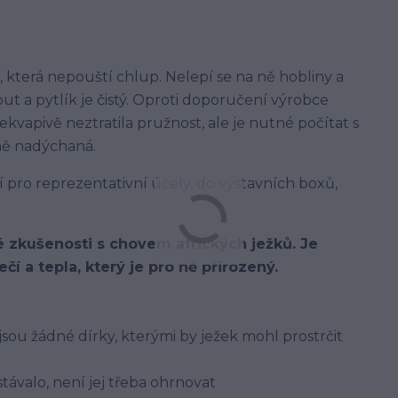
, která nepouští chlup. Nelepí se na ně hobliny a
ut a pytlík je čistý. Oproti doporučení výrobce
kvapivě neztratila pružnost, ale je nutné počítat s
ně nadýchaná.
 pro reprezentativní účely, do výstavních boxů,
té zkušenosti s chovem afrických ježků. Je
í a tepla, který je pro ně přirozený.
jsou žádné dírky, kterými by ježek mohl prostrčit
stávalo, není jej třeba ohrnovat