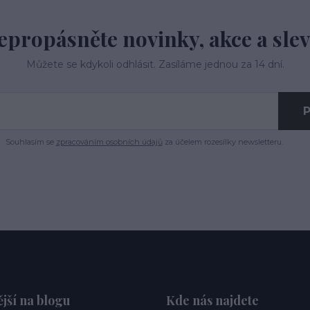
epropásněte novinky, akce a slev
Můžete se kdykoli odhlásit. Zasíláme jednou za 14 dní.
P
Souhlasím se
zpracováním osobních údajů
za účelem rozesílky newsletteru.
jší na blogu
Kde nás najdete