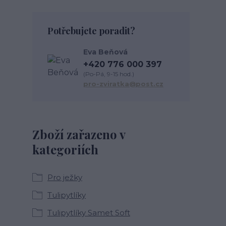
Potřebujete poradit?
Eva Beňová
+420 776 000 397
(Po-Pá, 9-15 hod.)
pro-zviratka@post.cz
Zboží zařazeno v
kategoriích
Pro ježky
Tulipytlíky
Tulipytlíky Samet Soft