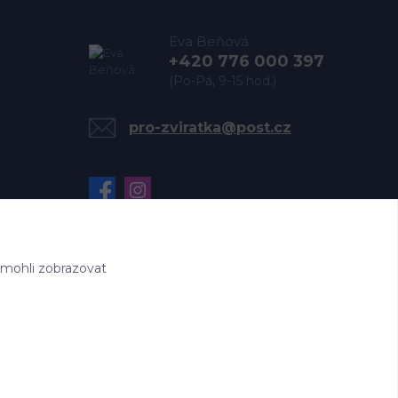
Eva Beňová
+420 776 000 397
(Po-Pá, 9-15 hod.)
pro-zviratka@post.cz
 mohli zobrazovat