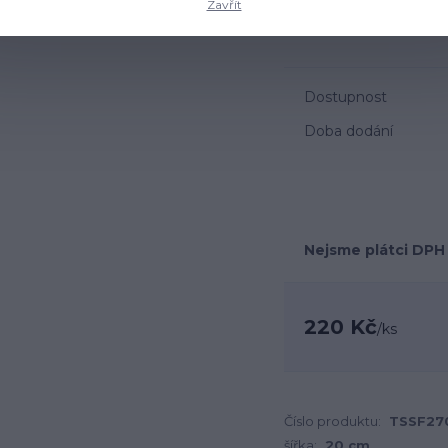
Zavřít
čistý. Oproti doporuče
překvapivě neztratila pru
Dostupnost
Doba dodání
Nejsme plátci DPH
220 Kč
/
ks
Číslo produktu:
TSSF27
šířka:
20 cm