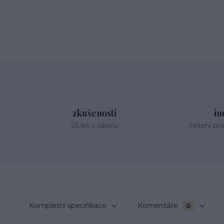
zkušenosti
in
25 let v oboru
řešení pr
Kompletní specifikace
Komentáře
0