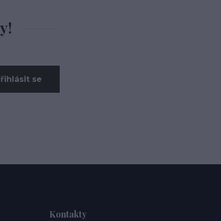
y!
řihlásit se
Kontakty