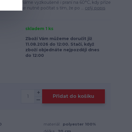
ní výrobce máme vyzkoušené i praní na 60°C, kdy příze
žnost, ale je nutné počítat s tím, že po ...
celý popis
skladem 1 ks
Zboží Vám můžeme doručit již
11.08.2026 do 12:00. Stačí, když
zboží objednáte nejpozději dnes
do 12:00
Přidat do košíku
0
materiál:
polyester 100%
délka:
20 cm