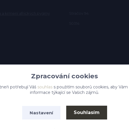
a a krmení afrických pygmy
Stračov 94
50314
Zpracování cookies
tneři potřebují Váš
souhlas
s použitím souborů cookies, aby Vám
informace týkající se Vašich zájmů.
Souhlasím
Nastavení
Vytvořeno na
Eshop-rychle.cz