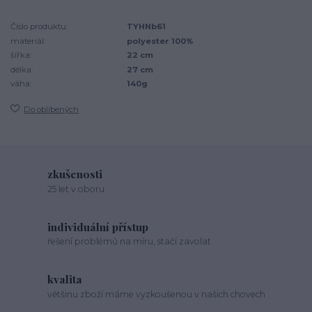
Číslo produktu:
TYHNb61
materiál:
polyester 100%
šířka:
22 cm
délka:
27 cm
váha:
140g
Do oblíbených
zkušenosti
25 let v oboru
individuální přístup
řešení problémů na míru, stačí zavolat
kvalita
většinu zboží máme vyzkoušenou v našich chovech