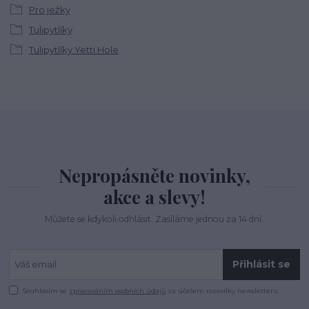
Pro ježky
Tulipytlíky
Tulipytlíky Yetti Hole
Nepropásněte novinky,
akce a slevy!
Můžete se kdykoli odhlásit. Zasíláme jednou za 14 dní.
Přihlásit se
Souhlasím se
zpracováním osobních údajů
za účelem rozesílky newsletteru.