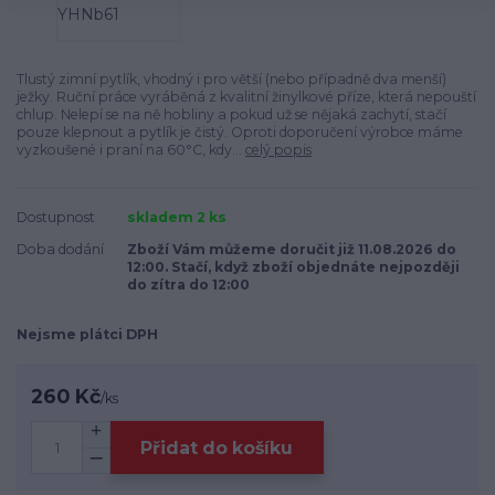
Tlustý zimní pytlík, vhodný i pro větší (nebo případně dva menší)
ježky. Ruční práce vyráběná z kvalitní žinylkové příze, která nepouští
chlup. Nelepí se na ně hobliny a pokud už se nějaká zachytí, stačí
pouze klepnout a pytlík je čistý. Oproti doporučení výrobce máme
vyzkoušené i praní na 60°C, kdy...
celý popis
Dostupnost
skladem 2 ks
Doba dodání
Zboží Vám můžeme doručit již 11.08.2026 do
12:00. Stačí, když zboží objednáte nejpozději
do zítra do 12:00
Nejsme plátci DPH
260 Kč
/
ks
Přidat do košíku