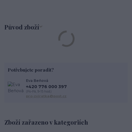
Původ zboží
Potřebujete poradit?
Eva Beňová
+420 776 000 397
(Po-Pá, 9-15 hod.)
pro-zviratka@post.cz
Zboží zařazeno v kategoriích