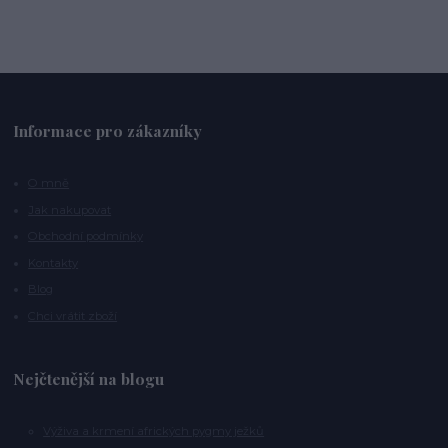
Informace pro zákazníky
O mně
Jak nakupovat
Obchodní podmínky
Kontakty
Blog
Chci vrátit zboží
Nejčtenější na blogu
Výživa a krmení afrických pygmy ježků