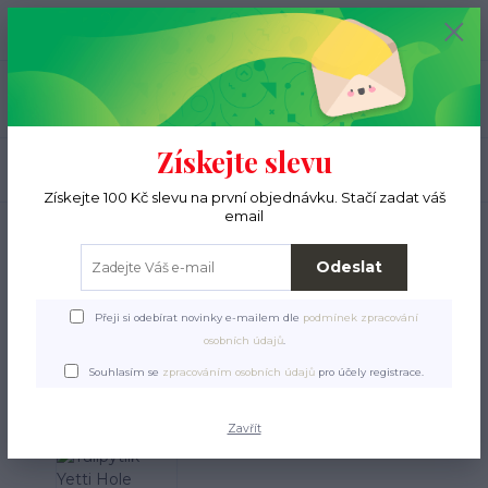
+420 776 000 397
0
ks
CZK
0 Kč
(Po-Pá, 9-15 hod.)
Menu
Získejte slevu
Hledat
Získejte 100 Kč slevu na první objednávku. Stačí zadat váš
email
Úvod
Pro ježky
Tulipytlíky
Tulipytlíky Yetti Hole
Tulipytlík Yetti Hole
YHNb61
Odeslat
Tulipytlík Yetti Hole YHNb61
Přeji si odebírat novinky e-mailem dle
podmínek zpracování
osobních údajů
.
Souhlasím se
zpracováním osobních údajů
pro účely registrace.
Zavřít