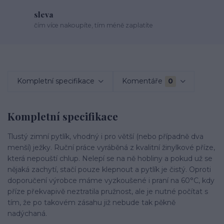
sleva
čím více nakoupíte, tím méně zaplatíte
Kompletní specifikace
Komentáře
0
Kompletní specifikace
Tlustý zimní pytlík, vhodný i pro větší (nebo případně dva
menší) ježky. Ruční práce vyráběná z kvalitní žinylkové příze,
která nepouští chlup. Nelepí se na ně hobliny a pokud už se
nějaká zachytí, stačí pouze klepnout a pytlík je čistý. Oproti
doporučení výrobce máme vyzkoušené i praní na 60°C, kdy
příze překvapivě neztratila pružnost, ale je nutné počítat s
tím, že po takovém zásahu již nebude tak pěkně
nadýchaná.