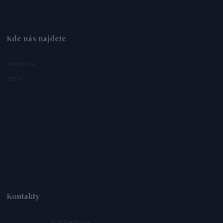
Kde nás najdete
Stračov 94
50314
Kontakty
Eva Beňová