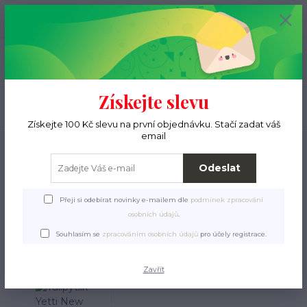
+420 776 000 397
0
ks
CZK
0 Kč
(Po-Pá, 9-15 hod.)
Menu
Získejte slevu
Hledat
Získejte 100 Kč slevu na první objednávku. Stačí zadat váš
email
Úvod
Pro ježky
Tulipytlíky
Tulipytlíky Yetti Hole
Tulipytlík Yetti New
YHN08
Odeslat
Tulipytlík Yetti New YHN08
Přeji si odebírat novinky e-mailem dle
podmínek zpracování
osobních údajů
.
Souhlasím se
zpracováním osobních údajů
pro účely registrace.
Zavřít