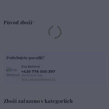
Původ zboží
Potřebujete poradit?
Eva Beňová
+420 776 000 397
(Po-Pá, 9-15 hod.)
pro-zviratka@post.cz
Zboží zařazeno v kategoriích