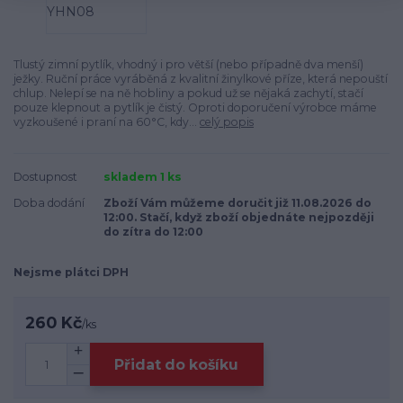
Tlustý zimní pytlík, vhodný i pro větší (nebo případně dva menší)
ježky. Ruční práce vyráběná z kvalitní žinylkové příze, která nepouští
chlup. Nelepí se na ně hobliny a pokud už se nějaká zachytí, stačí
pouze klepnout a pytlík je čistý. Oproti doporučení výrobce máme
vyzkoušené i praní na 60°C, kdy...
celý popis
Dostupnost
skladem 1 ks
Doba dodání
Zboží Vám můžeme doručit již 11.08.2026 do
12:00. Stačí, když zboží objednáte nejpozději
do zítra do 12:00
Nejsme plátci DPH
260 Kč
/
ks
Přidat do košíku