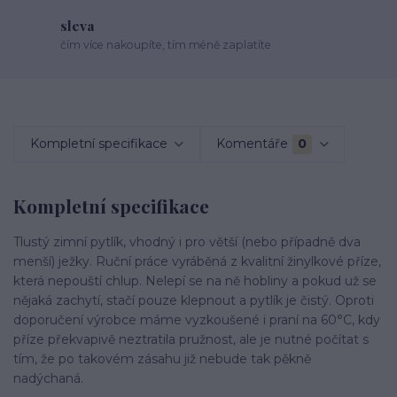
sleva
čím více nakoupíte, tím méně zaplatíte
Kompletní specifikace
Komentáře
0
Kompletní specifikace
Tlustý zimní pytlík, vhodný i pro větší (nebo případně dva
menší) ježky. Ruční práce vyráběná z kvalitní žinylkové příze,
která nepouští chlup. Nelepí se na ně hobliny a pokud už se
nějaká zachytí, stačí pouze klepnout a pytlík je čistý. Oproti
doporučení výrobce máme vyzkoušené i praní na 60°C, kdy
příze překvapivě neztratila pružnost, ale je nutné počítat s
tím, že po takovém zásahu již nebude tak pěkně
nadýchaná.