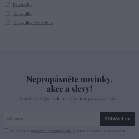
Pro ježky
Tulipytlíky
Tulipytlíky Yetti Hole
Nepropásněte novinky,
akce a slevy!
Můžete se kdykoli odhlásit. Zasíláme jednou za 14 dní.
Přihlásit se
Souhlasím se
zpracováním osobních údajů
za účelem rozesílky newsletteru.