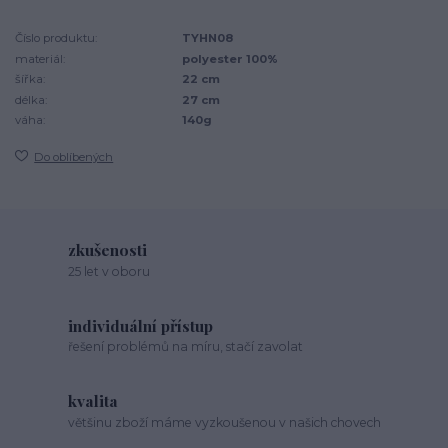
Číslo produktu:
TYHN08
materiál:
polyester 100%
šířka:
22 cm
délka:
27 cm
váha:
140g
Do oblíbených
zkušenosti
25 let v oboru
individuální přístup
řešení problémů na míru, stačí zavolat
kvalita
většinu zboží máme vyzkoušenou v našich chovech