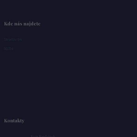
Kde nás najdete
Stračov 94
50314
Kontakty
Eva Beňová