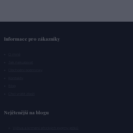
Informace pro zákazníky
O mně
Jak nakupovat
Obchodní podmínky
Kontakty
Blog
Chci vrátit zboží
Nejčtenější na blogu
Výživa a krmení afrických pygmy ježků