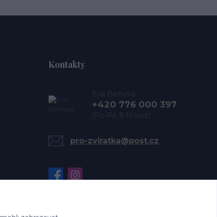
Kontakty
Eva Beňová
+420 776 000 397
(Po-Pá, 9-15 hod.)
pro-zviratka@post.cz