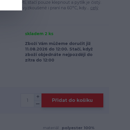
jaká zachytí, stačí pouze klepnout a pytlík je čistý.
bce máme vyzkoušené i praní na 60°C, kdy...
celý
skladem 2 ks
Zboží Vám můžeme doručit již
11.08.2026 do 12:00. Stačí, když
zboží objednáte nejpozději do
zítra do 12:00
Přidat do košíku
materiál:
polyester 100%