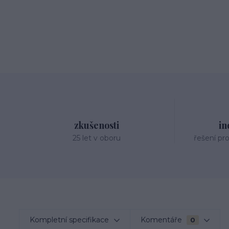
zkušenosti
in
25 let v oboru
řešení pr
Kompletní specifikace
Komentáře
0