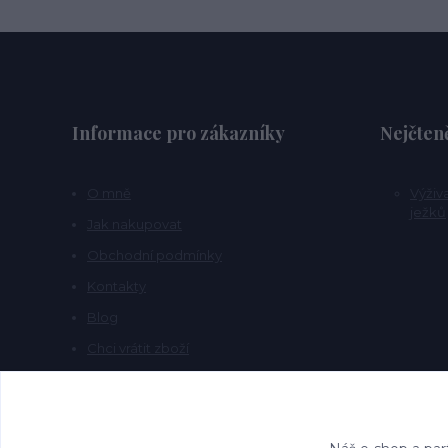
Informace pro zákazníky
Nejčteně
O mně
Výživ
ježků
Jak nakupovat
Obchodní podmínky
Kontakty
Blog
Chci vrátit zboží