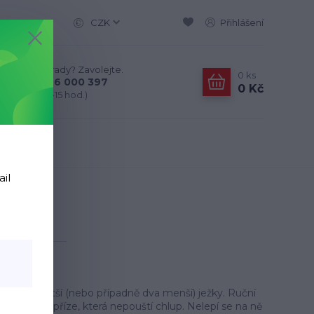
CZK
Přihlášení
Nevíte si rady? Zavolejte.
0
ks
+420 776 000 397
0 Kč
(Po-Pá, 9-15 hod.)
ail
HN20
dný i pro větší (nebo případně dva menší) ježky. Ruční
í žinylkové příze, která nepouští chlup. Nelepí se na ně