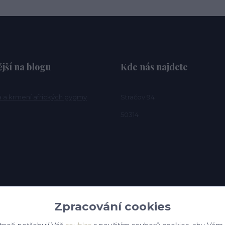
jší na blogu
Kde nás najdete
a a krmení afrických pygmy
Stračov 94
50314
Zpracování cookies