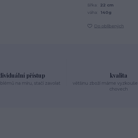
šířka:
22 cm
váha:
140g
Do oblíbených
dividuální přístup
kvalita
oblémů na míru, stačí zavolat
většinu zboží máme vyzkouše
chovech