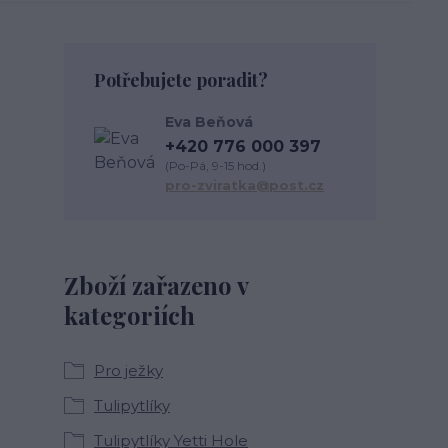
Potřebujete poradit?
Eva Beňová
+420 776 000 397
(Po-Pá, 9-15 hod.)
pro-zviratka@post.cz
Zboží zařazeno v
kategoriích
Pro ježky
Tulipytlíky
Tulipytlíky Yetti Hole