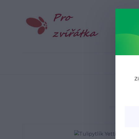
Blog
N
Zí
Úvo