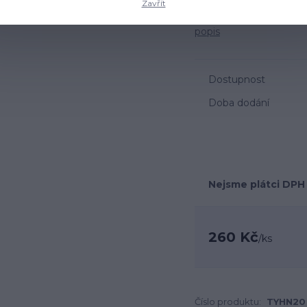
Zavřít
hobliny a pokud už se ně
Oproti doporučení výro
popis
Dostupnost
Doba dodání
Nejsme plátci DPH
260 Kč
/
ks
Číslo produktu:
TYHN20