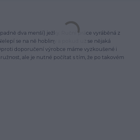
případně dva menší) ježky. Ruční práce vyráběná z
 Nelepí se na ně hobliny a pokud už se nějaká
ý. Oproti doporučení výrobce máme vyzkoušené i
pružnost, ale je nutné počítat s tím, že po takovém