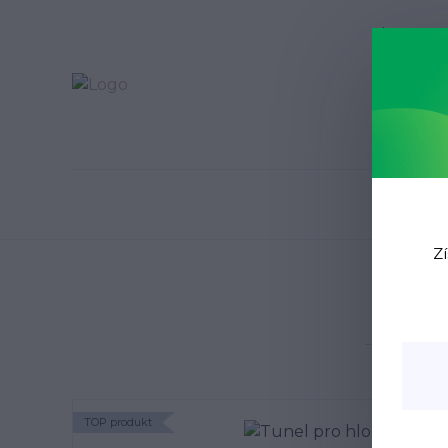
Blog
N
Zí
Úvo
TOP produkt