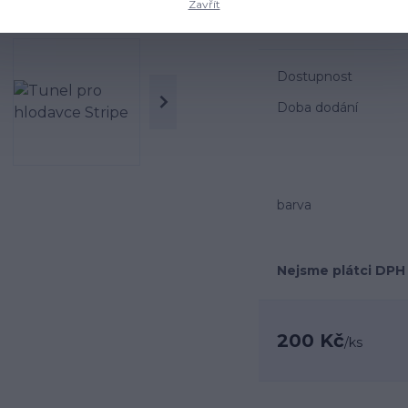
Zavřít
molitanemRozměr 13x
Dostupnost
Doba dodání
barva
Nejsme plátci DPH
200 Kč
/
ks