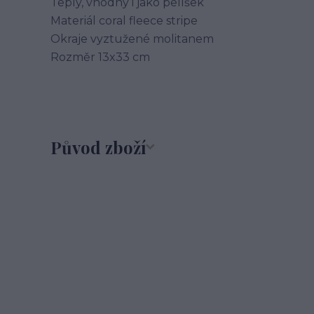
Teplý, vhodný i jako pelíšek
Materiál coral fleece stripe
Okraje vyztužené molitanem
Rozměr 13x33 cm
Původ zboží