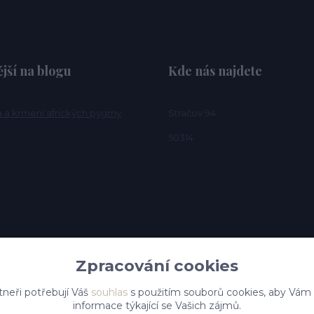
jší na blogu
Kde nás najdete
a a krmení afrických pygmy
Stračov 94
50314
Zpracování cookies
tneři potřebují Váš
souhlas
s použitím souborů cookies, aby Vám
informace týkající se Vašich zájmů.