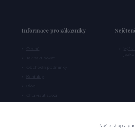
Informace pro zákazníky
Nejčteně
O mně
Výživ
ježků
Jak nakupovat
Obchodní podmínky
Kontakty
Blog
Chci vrátit zboží
Náš e-shop a par