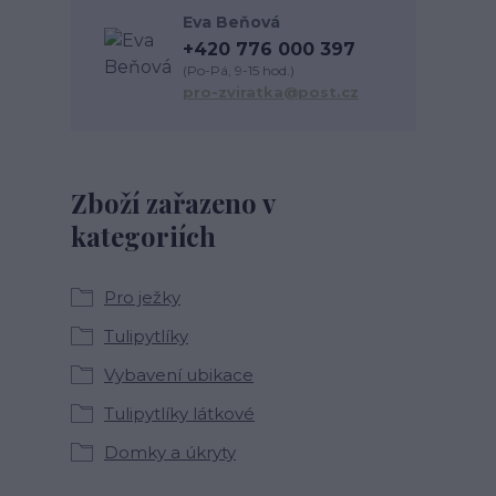
Eva Beňová
+420 776 000 397
(Po-Pá, 9-15 hod.)
pro-zviratka@post.cz
Zboží zařazeno v
kategoriích
Pro ježky
Tulipytlíky
Vybavení ubikace
Tulipytlíky látkové
Domky a úkryty