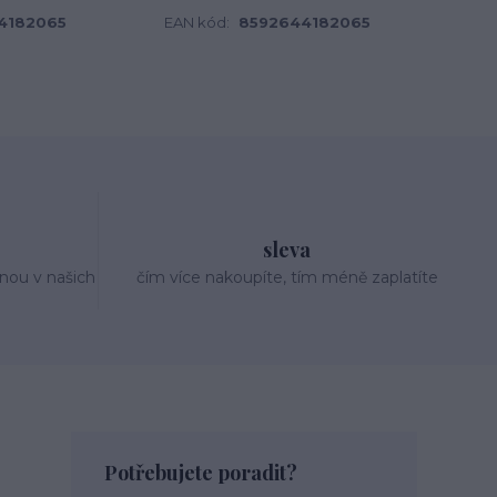
4182065
EAN kód:
8592644182065
sleva
nou v našich
čím více nakoupíte, tím méně zaplatíte
Potřebujete poradit?