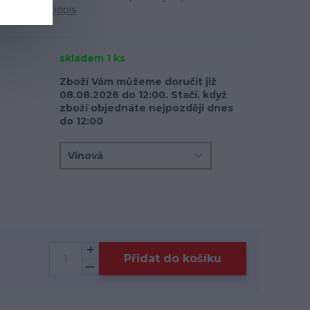
33 cm
celý popis
skladem 1 ks
Zboží Vám můžeme doručit již
08.08.2026 do 12:00. Stačí, když
zboží objednáte nejpozději dnes
do 12:00
Přidat do košíku