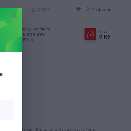
CZK
Přihlášení
Nevíte si rady? Zavolejte.
0
ks
+420 776 000 397
0 Kč
(Po-Pá, 9-15 hod.)
ail
tripe
íšekMateriál coral fleece stripeOkraje vyztužené