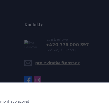
Kontakty
Eva Beňová
+420 776 000 397
(Po-Pá, 9-15 hod.)
pro-zviratka@post.cz
 mohli zobrazovat