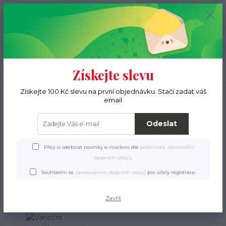
+420 776 000 397
0
ks
CZK
0 Kč
(Po-Pá, 9-15 hod.)
Menu
Získejte slevu
Hledat
Získejte 100 Kč slevu na první objednávku. Stačí zadat váš
Úvod
Pro pejsky
Hračky
Latex, TPR, vinyl, guma
Vánoční perníčky -
email
figurky se zvukem, latex, 11cm
Odeslat
Vánoční perníčky - figurky
se zvukem, latex, 11cm
Přeji si odebírat novinky e-mailem dle
podmínek zpracování
osobních údajů
.
Souhlasím se
zpracováním osobních údajů
pro účely registrace.
Zavřít