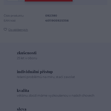
Číslo produktu:
092380
EAN kód:
4011905925356
Do oblíbených
zkušenosti
25 let v oboru
individuální přístup
řešení problémů na míru, stačí zavolat
kvalita
většinu zboží máme vyzkoušenou v našich chovech
sleva