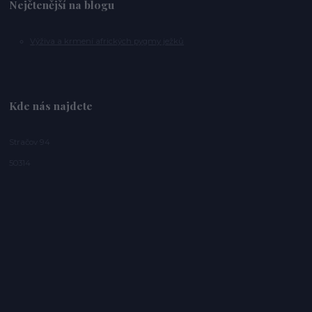
Nejčtenější na blogu
Výživa a krmení afrických pygmy ježků
Kde nás najdete
Stračov 94
50314