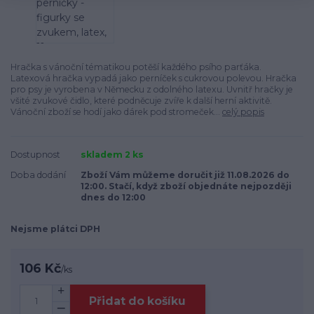
Hračka s vánoční tématikou potěší každého psího parťáka.
Latexová hračka vypadá jako perníček s cukrovou polevou. Hračka
pro psy je vyrobena v Německu z odolného latexu. Uvnitř hračky je
všité zvukové čidlo, které podněcuje zvíře k další herní aktivitě.
Vánoční zboží se hodí jako dárek pod stromeček...
celý popis
Dostupnost
skladem 2 ks
Doba dodání
Zboží Vám můžeme doručit již 11.08.2026 do
12:00. Stačí, když zboží objednáte nejpozději
dnes do 12:00
Nejsme plátci DPH
106 Kč
/
ks
Přidat do košíku