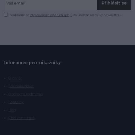
Přihlásit se
Souhlasím se
zpracováním osobních údajů
za účelem rozesílky newsletteru.
Informace pro zákazníky
O mně
Jak nakupovat
Obchodní podmínky
Kontakty
Blog
Chci vrátit zboží