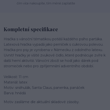
čím více nakoupíte, tím méně zaplatíte
Kompletní specifikace
Hračka s vánoční tématikou potěší každého psího parťáka.
Latexová hračka vypadá jako perníček s cukrovou polevou.
Hračka pro psy je vyrobena v Německu z odolného latexu.
Uvnitř hračky je všité zvukové čidlo, které podněcuje zvíře k
další herní aktivitě. Vánoční zboží se hodí jako dárek pod
stromeček nebo pro zpříjemnění adventního období.
Velikost: 11 cm
Materiál: latex
Motiv: sněhulák, Santa Claus, panenka, panáček
Barva: hnědá
Motiv zasíláme dle aktuální skladové zásoby.