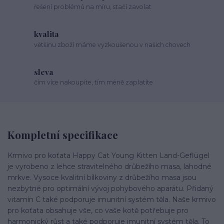
řešení problémů na míru, stačí zavolat
kvalita
většinu zboží máme vyzkoušenou v našich chovech
sleva
čím více nakoupíte, tím méně zaplatíte
Kompletní specifikace
Krmivo pro koťata Happy Cat Young Kitten Land-Geflügel
je vyrobeno z lehce stravitelného drůbežího masa, lahodné
mrkve. Vysoce kvalitní bílkoviny z drůbežího masa jsou
nezbytné pro optimální vývoj pohybového aparátu. Přidaný
vitamín C také podporuje imunitní systém těla. Naše krmivo
pro koťata obsahuje vše, co vaše kotě potřebuje pro
harmonický růst a také podporuje imunitní systém těla. To