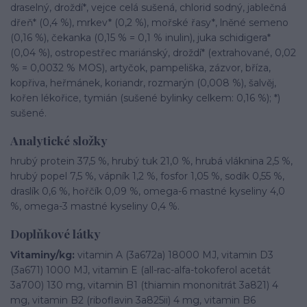
draselný, droždí*, vejce celá sušená, chlorid sodný, jablečná
dřeň* (0,4 %), mrkev* (0,2 %), mořské řasy*, lněné semeno
(0,16 %), čekanka (0,15 % = 0,1 % inulin), juka schidigera*
(0,04 %), ostropestřec mariánský, droždí* (extrahované, 0,02
% = 0,0032 % MOS), artyčok, pampeliška, zázvor, bříza,
kopřiva, heřmánek, koriandr, rozmarýn (0,008 %), šalvěj,
kořen lékořice, tymián (sušené bylinky celkem: 0,16 %); *)
sušené.
Analytické složky
hrubý protein 37,5 %, hrubý tuk 21,0 %, hrubá vláknina 2,5 %,
hrubý popel 7,5 %, vápník 1,2 %, fosfor 1,05 %, sodík 0,55 %,
draslík 0,6 %, hořčík 0,09 %, omega-6 mastné kyseliny 4,0
%, omega-3 mastné kyseliny 0,4 %.
Doplňkové látky
Vitaminy/kg:
vitamin A (3a672a) 18000 MJ, vitamin D3
(3a671) 1000 MJ, vitamin E (all-rac-alfa-tokoferol acetát
3a700) 130 mg, vitamin B1 (thiamin mononitrát 3a821) 4
mg, vitamin B2 (riboflavin 3a825ii) 4 mg, vitamin B6