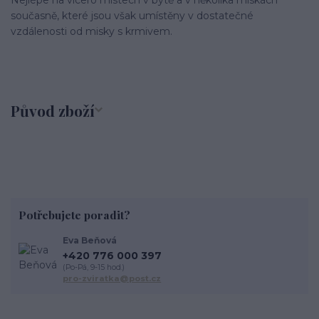
současně, které jsou však umístěny v dostatečné
vzdálenosti od misky s krmivem.
Původ zboží
Potřebujete poradit?
Eva Beňová
+420 776 000 397
(Po-Pá, 9-15 hod.)
pro-zviratka@post.cz