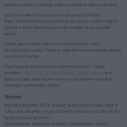
vašemu kotěti umožňuje zdravě a šťastně objevovat svět!
Suché a mokré krmivo pro koťata a kočičí matky
Naše suché krmivo pro koťata je vyrobeno z extra malých
granulí a denní dávku byste měli rozdělit až na pět jídel
denně.
Stejně jako koťata mají i březí a kojící kočky vyšší
energetické nároky. Proto je naše krmivo pro koťata ideální
i pro kočičí matky.
Dává vaše kotě přednost mokrému krmivu? Žádný
problém.
Happy Cat Kitten & Junior Land-Geflügel
je k
dispozici také jako mokré krmivo s dostatkem lahodné
omáčky v praktickém sáčku.
Složení
živočišný protein* (33 % drůbež), kukuřičná mouka, oleje a
tuky, rýže, škvarky, rýžový protein*, lososová moučka (4 %),
hydrolyzovaný protein*,
lignocelulóza, cukrovkové řízky* (odcukřené), chlorid