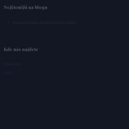
Nejčtenější na blogu
Výživa a krmení afrických pygmy ježků
Kde nás najdete
Stračov 94
50314