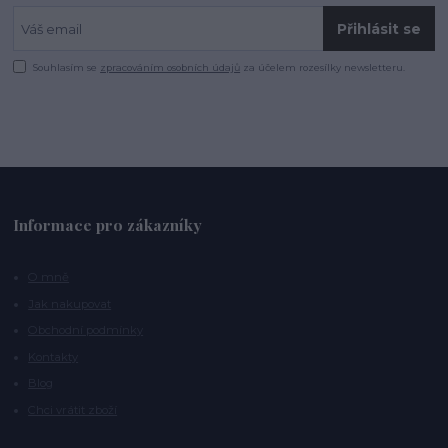
Přihlásit se
Souhlasím se
zpracováním osobních údajů
za účelem rozesílky newsletteru.
Informace pro zákazníky
O mně
Jak nakupovat
Obchodní podmínky
Kontakty
Blog
Chci vrátit zboží