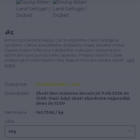
4kg
Krmivo pro koťata Happy Cat Young Kitten Land-Geflügel je
vyrobeno z lehce stravitelného drůbežího masa, lahodné mrkve.
Vysoce kvalitní bílkoviny z drůbežího masa jsou nezbytné pro
optimální vývoj pohybového aparátu. Přidaný vitamín C také
podporuje imunitní systém těla. Naše krmivo pro koťata obsah...
celý
popis
Dostupnost
na objednávku > 5 ks
Doba dodání
Zboží Vám můžeme doručit již 11.08.2026 do
12:00. Stačí, když zboží objednáte nejpozději
dnes do 12:00
Měrná cena
142,75 Kč / kg
váha