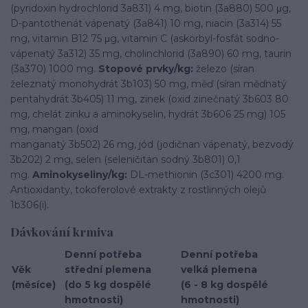
(pyridoxin hydrochlorid 3a831) 4 mg, biotin (3a880) 500 μg,
D-pantothenát vápenatý (3a841) 10 mg, niacin (3a314) 55
mg, vitamin B12 75 μg, vitamin C (askorbyl-fosfát sodno-
vápenatý 3a312) 35 mg, cholinchlorid (3a890) 60 mg, taurin
(3a370) 1000 mg.
Stopové prvky/kg:
železo (síran
železnatý monohydrát 3b103) 50 mg, měď (síran měďnatý
pentahydrát 3b405) 11 mg, zinek (oxid zinečnatý 3b603 80
mg, chelát zinku a aminokyselin, hydrát 3b606 25 mg) 105
mg, mangan (oxid
manganatý 3b502) 26 mg, jód (jodičnan vápenatý, bezvodý
3b202) 2 mg, selen (seleničitan sodný 3b801) 0,1
mg.
Aminokyseliny/kg:
DL-methionin (3c301) 4200 mg.
Antioxidanty, tokoferolové extrakty z rostlinných olejů
1b306(i).
Dávkování krmiva
Denní potřeba
Denní potřeba
Věk
střední plemena
velká plemena
(měsíce)
(do 5 kg dospělé
(6 - 8 kg dospělé
hmotnosti)
hmotnosti)