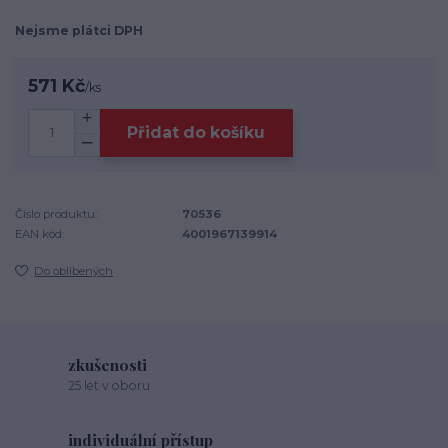
Nejsme plátci DPH
571 Kč
/
ks
Přidat do košíku
Číslo produktu:
70536
EAN kód:
4001967139914
Do oblíbených
zkušenosti
25 let v oboru
individuální přístup