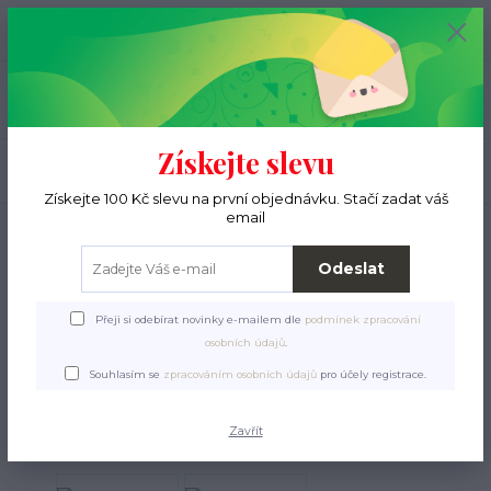
+420 776 000 397
0
ks
CZK
0 Kč
(Po-Pá, 9-15 hod.)
Menu
Získejte slevu
Hledat
Získejte 100 Kč slevu na první objednávku. Stačí zadat váš
email
Úvod
Pro ježky
Krmení a pamlsky
Granulky
Pro miminka
Young
Kitten Land Geflügel / Drůbež
Odeslat
Young Kitten Land Geflügel
Přeji si odebírat novinky e-mailem dle
podmínek zpracování
/ Drůbež
osobních údajů
.
Souhlasím se
zpracováním osobních údajů
pro účely registrace.
Zavřít