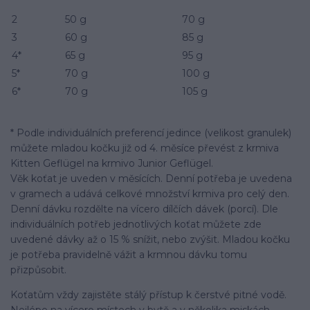
2
50 g
70 g
3
60 g
85 g
4*
65 g
95 g
5*
70 g
100 g
6*
70 g
105 g
* Podle individuálních preferencí jedince (velikost granulek)
můžete mladou kočku již od 4. měsíce převést z krmiva
Kitten Geflügel na krmivo Junior Geflügel.
Věk koťat je uveden v měsících. Denní potřeba je uvedena
v gramech a udává celkové množství krmiva pro celý den.
Denní dávku rozdělte na vícero dílčích dávek (porcí). Dle
individuálních potřeb jednotlivých koťat můžete zde
uvedené dávky až o 15 % snížit, nebo zvýšit. Mladou kočku
je potřeba pravidelně vážit a krmnou dávku tomu
přizpůsobit.
Koťatům vždy zajistěte stálý přístup k čerstvé pitné vodě.
Nejlépe na vícero místech v bytě a v několika miskách